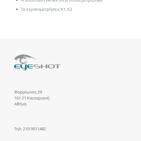
Η απόσταση vertex στην οποία μετρήθηκε
Οι κερατομετρήσεις K1, K2
Φορμίωνος 29
161 21 Καισαριανή
Αθήνα
Τηλ: 210 9011482