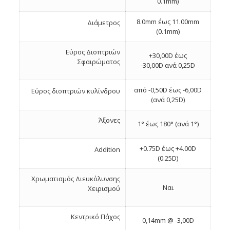
0.1mm)
8.0mm έως 11.00mm
Διάμετρος
(0.1mm)
Εύρος Διοπτριών
+30,00D έως
Σφαιρώματος
-30,00D ανά 0,25D
από -0,50D έως -6,00D
Εύρος διοπτριών κυλίνδρου
(ανά 0,25D)
Άξονες
1° έως 180° (ανά 1°)
+0.75D έως +4.00D
Addition
(0.25D)
Χρωματισμός Διευκόλυνσης
Ναι
Χειρισμού
Κεντρικό Πάχος
0,14mm @ -3,00D