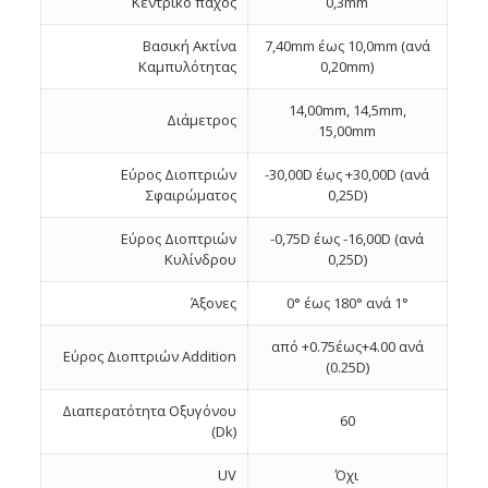
Κεντρικό πάχος
0,3mm
Βασική Ακτίνα
7,40mm έως 10,0mm (ανά
Καμπυλότητας
0,20mm)
14,00mm, 14,5mm,
Διάμετρος
15,00mm
Εύρος Διοπτριών
-30,00D έως +30,00D (ανά
Σφαιρώματος
0,25D)
Εύρος Διοπτριών
-0,75D έως -16,00D (ανά
Κυλίνδρου
0,25D)
Άξονες
0° έως 180° ανά 1°
από +0.75έως+4.00 ανά
Εύρος Διοπτριών Addition
(0.25D)
Διαπερατότητα Οξυγόνου
60
(Dk)
UV
Όχι