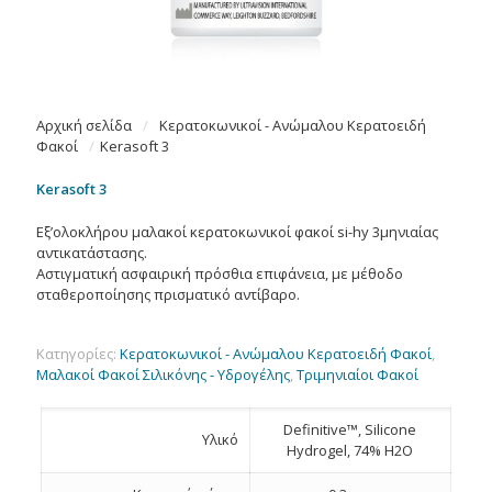
Αρχική σελίδα
/
Κερατοκωνικοί - Ανώμαλου Κερατοειδή
Φακοί
/
Kerasoft 3
Kerasoft 3
Εξ’ολοκλήρου μαλακοί κερατοκωνικοί φακοί si-hy 3μηνιαίας
αντικατάστασης.
Αστιγματική ασφαιρική πρόσθια επιφάνεια, με μέθοδο
σταθεροποίησης πρισματικό αντίβαρο.
Κατηγορίες:
Κερατοκωνικοί - Ανώμαλου Κερατοειδή Φακοί
,
Μαλακοί Φακοί Σιλικόνης - Υδρογέλης
,
Τριμηνιαίοι Φακοί
Definitive™, Silicone
Υλικό
Hydrogel, 74% H2O