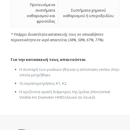
Προτεινόμενα
συστήματα
Συστήματα χημικού
καθαρισμού και
καθαρισμού ή υπεροξειδίου
φροντίδας
* Υπάρχει δυνατότητα κατασκευής τους σε οποιαδήποτε
περιεκτικότητα σε νερό απαιτείται (38%, 58%, 67%, 77%).
Για την κατασκευή τους απαιτούνται
Η συνταγή των γυαλιών (Rx) και η απόσταση vertex στην
οποία μετρήθηκε
Οι κερατομετρήσεις K1, K2
Η οριζόντια ορατή διάμετρος της ίριδας (Horizontal
Visible Iris Diameter HVID) (λευκό σε λευκό)