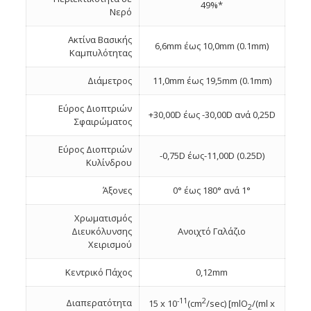
49%*
Νερό
Ακτίνα Βασικής
6,6mm έως 10,0mm (0.1mm)
Καμπυλότητας
Διάμετρος
11,0mm έως 19,5mm (0.1mm)
Εύρος Διοπτριών
+30,00D έως -30,00D ανά 0,25D
Σφαιρώματος
Εύρος Διοπτριών
-0,75D έως-11,00D (0.25D)
Κυλίνδρου
Άξονες
0° έως 180° ανά 1°
Χρωματισμός
Διευκόλυνσης
Ανοιχτό Γαλάζιο
Χειρισμού
Κεντρικό Πάχος
0,12mm
-11
2
Διαπερατότητα
15 x 10
(cm
/sec) [mlO
/(ml x
2