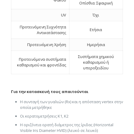
Φακού
Οπίσθια: Σφαιρική
UV
Όχι
Προτεινόμενη Συχνότητα
Ετήσια
Αντικατάστασης
Προτεινόμενη Χρήση
Ημερήσια
Συστήματα χημικού
Προτεινόμενα συστήματα
καθαρισμού ή
καθαρισμού και φροντίδας
υπεροξειδίου
Για την κατασκευή τους απαιτούνται
Η συνταγή των γυαλιών (Rx) και η απόσταση vertex στην
οποία μετρήθηκε
Οι κερατομετρήσεις K1, K2
Η οριζόντια ορατή διάμετρος της ίριδας (Horizontal
Visible Iris Diameter HVID) (λευκό σε λευκό)