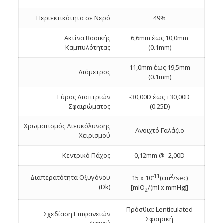
Περιεκτικότητα σε Νερό
49%
Ακτίνα Βασικής
6,6mm έως 10,0mm
Καμπυλότητας
(0.1mm)
11,0mm έως 19,5mm
Διάμετρος
(0.1mm)
Εύρος Διοπτριών
-30,00D έως +30,00D
Σφαιρώματος
(0.25D)
Χρωματισμός Διευκόλυνσης
Ανοιχτό Γαλάζιο
Χειρισμού
Κεντρικό Πάχος
0,12mm @ -2,00D
-11
2
Διαπερατότητα Οξυγόνου
15 x 10
(cm
/sec)
(Dk)
[mlO
/(ml x mmHg)]
2
Πρόσθια: Lenticulated
Σχεδίαση Eπιφανειών
Σφαιρική