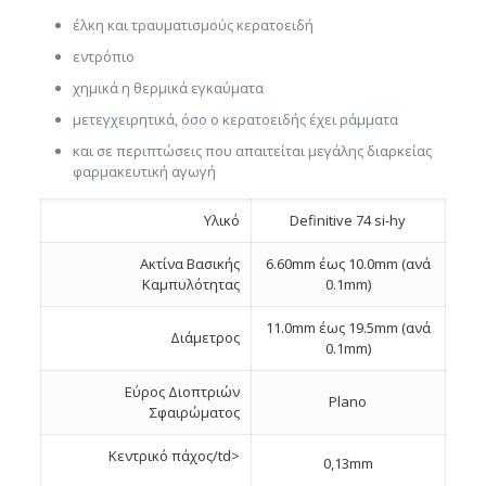
έλκη και τραυματισμούς κερατοειδή
εντρόπιο
χημικά η θερμικά εγκαύματα
μετεγχειρητικά, όσο ο κερατοειδής έχει ράμματα
και σε περιπτώσεις που απαιτείται μεγάλης διαρκείας
φαρμακευτική αγωγή
Υλικό
Definitive 74 si-hy
Ακτίνα Βασικής
6.60mm έως 10.0mm (ανά
Καμπυλότητας
0.1mm)
11.0mm έως 19.5mm (ανά
Διάμετρος
0.1mm)
Εύρος Διοπτριών
Plano
Σφαιρώματος
Κεντρικό πάχος/td>
0,13mm