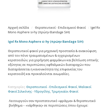
Αρχική σελίδα
/
Θεραπευτικοί - Επιδεσμικοί Φακοί
/
Igel Rx
Mono Asphere si-hy (πρώην Bandage SiH)
Igel Rx Mono Asphere si-hy (πρώην Bandage SiH)
Θεραπευτικοί φακοί για μηχανική προστασία & ανακούφιση
από τον πόνο τραυματισμένων & εγχειρισμένων
κερατοειδών, για χορήγηση φαρμάκων και βελτίωση οπτικής
οξύτητας σε περιπτώσεις οφθαλμικών διαταραχών που
διαταράσσεται η κανονικότητα της επιφανείας του
κερατοειδή και προκαλούνται ανωμαλίες.
Κατηγορίες:
Θεραπευτικοί - Επιδεσμικοί Φακοί
,
Μαλακοί
Φακοί Σιλικόνης - Υδρογέλης
,
Τριμηνιαίοι Φακοί
Λειτουργούν σαν προστατευτικό «φράγμα» & θεραπευτικό
βοήθημα – «νάρθηκας» σε περιπτώσεις όπου έχουμε: