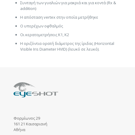
Συνταγή των γυαλιών για μακριά και για κοντά (Rx &
addition)
Η απόσταση vertex στην οποία μετρήθηκε
Ο υπερέχων οφθαλμός
Οι κερατομετρήσεις K1, K2
Η οριζόντια ορατή διάμετρος της ίριδας (Horizontal
Visible Iris Diameter HVID) (λευκό σε λευκό).
Φορμίωνος 29
161 21 Καισαριανή
Αθήνα