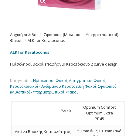
Αρχική σελίδα
/
Σφαιρικοί (Μυωπικοί - Υπερμετρωπικοί)
Φακοί
/
ALK for Keratoconus
ALK for Keratoconus
Ημίσκληροι φακοί επαφής για Κερατόκωνο 2 curve design.
Κατηγορίες:
Hμίσκληροι Φακοί
,
Αστιγματικοί Φακοί
,
Κερατοκωνικοί - Ανώμαλου Κερατοειδή Φακοί
,
Σφαιρικοί
(Μυωπικοί - Υπερμετρωπικοί) Φακοί
Optimum Comfort
Υλικό
Optimum Extra
PF 45
5.1mm έως 10.0mm (ανά
Ακτίνα Βασικής Καμπυλότητας