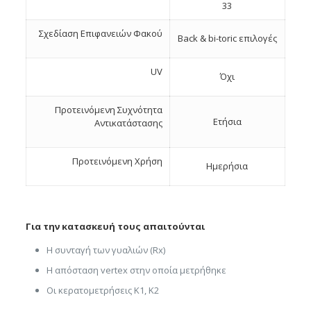
33
Σχεδίαση Eπιφανειών Φακού
Back & bi-toric επιλογές
UV
Όχι
Προτεινόμενη Συχνότητα
Ετήσια
Αντικατάστασης
Προτεινόμενη Χρήση
Ημερήσια
Για την κατασκευή τους απαιτούνται
Η συνταγή των γυαλιών (Rx)
Η απόσταση vertex στην οποία μετρήθηκε
Οι κερατομετρήσεις K1, K2